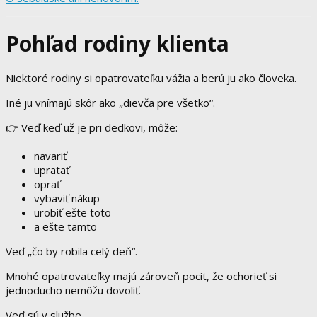
Pohľad rodiny klienta
Niektoré rodiny si opatrovateľku vážia a berú ju ako človeka.
Iné ju vnímajú skôr ako „dievča pre všetko“.
👉 Veď keď už je pri dedkovi, môže:
navariť
upratať
oprať
vybaviť nákup
urobiť ešte toto
a ešte tamto
Veď „čo by robila celý deň“.
Mnohé opatrovateľky majú zároveň pocit, že ochorieť si
jednoducho nemôžu dovoliť.
Veď sú v službe.