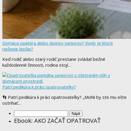
Domáca opatera alebo domov seniorov? Kedy je ktoré
riešenie lepšie?
Keď rodič alebo starý rodič prestane zvládať bežné
každodenné činnosti, rodina stojí…
Patrí pedikúra k práci opatrovateľky?
👣 Patrí pedikúra k práci opatrovateľky? „Mohli by ste mu ešte
ostrihať…
Hľadať:
Ebook: AKO ZAČAŤ OPATROVAŤ