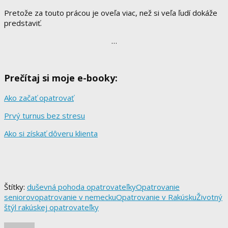
Pretože za touto prácou je oveľa viac, než si veľa ľudí dokáže
predstaviť.
…
Prečítaj si moje e-booky:
Ako začať opatrovať
Prvý turnus bez stresu
Ako si získať dôveru klienta
Štítky:
duševná pohoda opatrovateľky
Opatrovanie
seniorov
opatrovanie v nemecku
Opatrovanie v Rakúsku
Životný
štýl rakúskej opatrovateľky