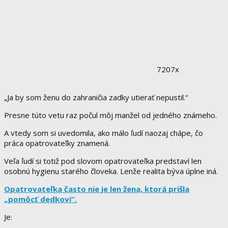
7207x
„Ja by som ženu do zahraničia zadky utierať nepustil.“
Presne túto vetu raz počul môj manžel od jedného známeho.
A vtedy som si uvedomila, ako málo ľudí naozaj chápe, čo
práca opatrovateľky znamená.
Veľa ľudí si totiž pod slovom opatrovateľka predstaví len
osobnú hygienu starého človeka. Lenže realita býva úplne iná.
Opatrovateľka často nie je len žena, ktorá prišla
„pomôcť dedkovi“.
Je: