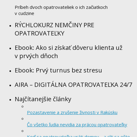
Príbeh dvoch opatrovateliek o ich začiatkoch
v cudzine
RÝCHLOKURZ NEMČINY PRE
OPATROVATEĽKY
Ebook: Ako si získať dôveru klienta už
v prvých dňoch
Ebook: Prvý turnus bez stresu
AIRA – DIGITÁLNA OPATROVATEĽKA 24/7
Najčítanejšie články
Pozastavenie a zrušenie živnosti v Rakúsku
Čo všetko ľudia nevidia za prácou opatrovateľky
Keď sa opatrovateľka vráti domov… a cíti sa ešte