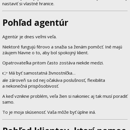
nastaviť si vlastné hranice.
Pohľad agentúr
Agentúr je dnes veľmi veľa.
Niektoré fungujú férovo a snažia sa ženám pomôcť. Iné majú
záujem hlavne o to, aby bol spokojný klient.
Opatrovateľka pritom často zostáva niekde medzi.
👉 Má byť samostatná živnostníčka…
ale zároveň sa od nej očakáva poslušnosť, flexibilita
a nekonečná prispôsobivosť.
A keď vznikne problém, veľa žien si nakoniec aj tak musí poradiť
samo.
To je moja skúsenosť. Vaša môže byť úplne iná.