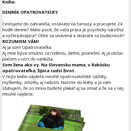
Kniha:
DENNÍK OPATROVATEĽKY
Cestujete do zahraničia, ostávate na turnusy a pracujete 24
hodín denne? Máte pocit, že vaša práca je psychicky náročná
a vyčerpávajúca? Cítite sa unavená a obávate sa budúcnosti?
ROZUMIEM VÁM!
Aj ja som Opatrovateľka.
Aj mne býva smutno za rodinou, deťmi, priateľmi. Aj ja občas
plačem v noci do vankúša.
Som žena ako vy. Na Slovensku mama, v Rakúsku
opatrovateľka, žijúca cudzí život.
V tejto knihe nájdete mnohé opatrovateľské zážitky,
myšlienky, smútky aj radosti. Nazrite do knihy a ja vám
sľubujem, že so mnou budete plakať aj sa smiať a že sa v nej
mnohé nájdete.