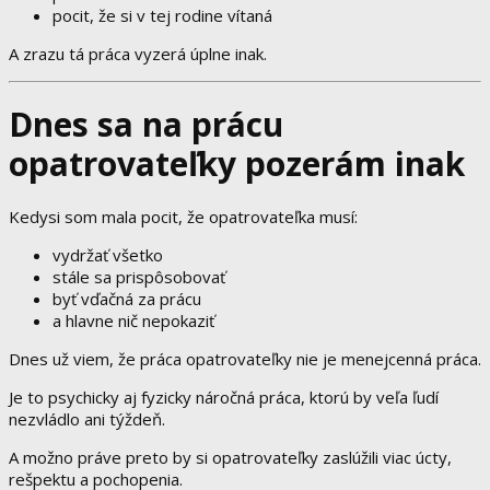
pocit, že si v tej rodine vítaná
A zrazu tá práca vyzerá úplne inak.
Dnes sa na prácu
opatrovateľky pozerám inak
Kedysi som mala pocit, že opatrovateľka musí:
vydržať všetko
stále sa prispôsobovať
byť vďačná za prácu
a hlavne nič nepokaziť
Dnes už viem, že práca opatrovateľky nie je menejcenná práca.
Je to psychicky aj fyzicky náročná práca, ktorú by veľa ľudí
nezvládlo ani týždeň.
A možno práve preto by si opatrovateľky zaslúžili viac úcty,
rešpektu a pochopenia.