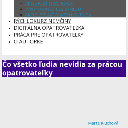
AKO ZAČAŤ OPATROVAŤ
PRVÝ TURNUS BEZ STRESU
AKO SI ZÍSKAŤ DôVERU KLIENTA
RÝCHLOKURZ NEMČINY
DIGITÁLNA OPATROVATEĽKA
PRÁCA PRE OPATROVATEĽKY
O AUTORKE
Čo všetko ľudia nevidia za prácou
opatrovateľky
Marta Kluchová