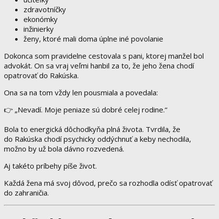
zdravotníčky
ekonómky
inžinierky
ženy, ktoré mali doma úplne iné povolanie
Dokonca som pravidelne cestovala s pani, ktorej manžel bol
advokát. On sa vraj veľmi hanbil za to, že jeho žena chodí
opatrovať do Rakúska.
Ona sa na tom vždy len pousmiala a povedala:
👉 „Nevadí. Moje peniaze sú dobré celej rodine.“
Bola to energická dôchodkyňa plná života. Tvrdila, že
do Rakúska chodí psychicky oddýchnuť a keby nechodila,
možno by už bola dávno rozvedená.
Aj takéto príbehy píše život.
Každá žena má svoj dôvod, prečo sa rozhodla odísť opatrovať
do zahraničia.