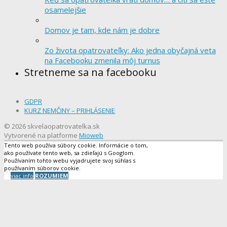
osamelejšie
Domov je tam, kde nám je dobre
Zo života opatrovateľky: Ako jedna obyčajná veta
na Facebooku zmenila môj turnus
Stretneme sa na facebooku
GDPR
KURZ NEMČINY – PRIHLÁSENIE
© 2026 skvelaopatrovatelka.sk
Vytvorené na platforme
Mioweb
Tento web používa súbory cookie. Informácie o tom,
ako používate tento web, sa zdieľajú s Googlom.
Používaním tohto webu vyjadrujete svoj súhlas s
používaním súborov cookie.
viac info
ROZUMIEM