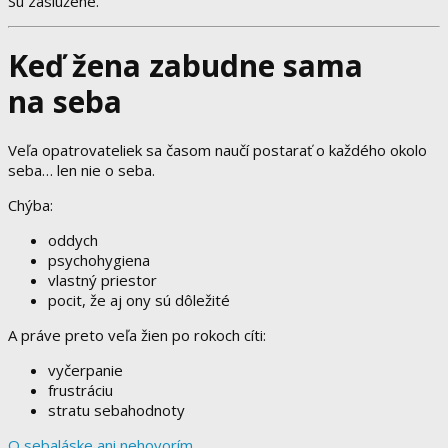
Sú zaslúžené.
Keď žena zabudne sama
na seba
Veľa opatrovateliek sa časom naučí postarať o každého okolo
seba… len nie o seba.
Chýba:
oddych
psychohygiena
vlastný priestor
pocit, že aj ony sú dôležité
A práve preto veľa žien po rokoch cíti:
vyčerpanie
frustráciu
stratu sebahodnoty
O sebaláske ani nehovorím.