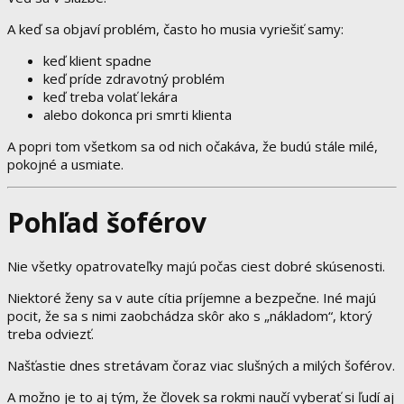
A keď sa objaví problém, často ho musia vyriešiť samy:
keď klient spadne
keď príde zdravotný problém
keď treba volať lekára
alebo dokonca pri smrti klienta
A popri tom všetkom sa od nich očakáva, že budú stále milé,
pokojné a usmiate.
Pohľad šoférov
Nie všetky opatrovateľky majú počas ciest dobré skúsenosti.
Niektoré ženy sa v aute cítia príjemne a bezpečne. Iné majú
pocit, že sa s nimi zaobchádza skôr ako s „nákladom“, ktorý
treba odviezť.
Našťastie dnes stretávam čoraz viac slušných a milých šoférov.
A možno je to aj tým, že človek sa rokmi naučí vyberať si ľudí aj