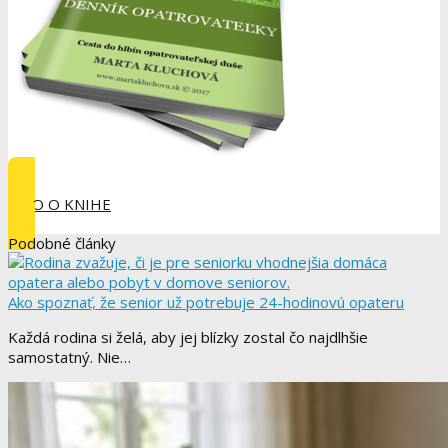
INFO O KNIHE
Podobné články
Ako spoznať, že senior už potrebuje 24-hodinovú opateru
Každá rodina si želá, aby jej blízky zostal čo najdlhšie
samostatný. Nie…