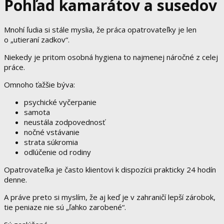
Pohľad kamarátov a susedov
Mnohí ľudia si stále myslia, že práca opatrovateľky je len
o „utieraní zadkov“.
Niekedy je pritom osobná hygiena to najmenej náročné z celej
práce.
Omnoho ťažšie býva:
psychické vyčerpanie
samota
neustála zodpovednosť
nočné vstávanie
strata súkromia
odlúčenie od rodiny
Opatrovateľka je často klientovi k dispozícii prakticky 24 hodín
denne.
A práve preto si myslím, že aj keď je v zahraničí lepší zárobok,
tie peniaze nie sú „ľahko zarobené“.