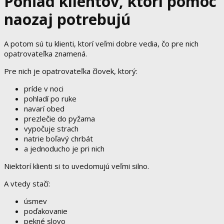
Pohľad klientov, ktorí pomoc
naozaj potrebujú
A potom sú tu klienti, ktorí veľmi dobre vedia, čo pre nich
opatrovateľka znamená.
Pre nich je opatrovateľka človek, ktorý:
príde v noci
pohladí po ruke
navarí obed
prezlečie do pyžama
vypočuje strach
natrie boľavý chrbát
a jednoducho je pri nich
Niektorí klienti si to uvedomujú veľmi silno.
A vtedy stačí:
úsmev
poďakovanie
pekné slovo