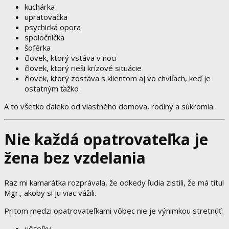
kuchárka
upratovačka
psychická opora
spoločníčka
šoférka
človek, ktorý vstáva v noci
človek, ktorý rieši krízové situácie
človek, ktorý zostáva s klientom aj vo chvíľach, keď je
ostatným ťažko
A to všetko ďaleko od vlastného domova, rodiny a súkromia.
Nie každá opatrovateľka je
žena bez vzdelania
Raz mi kamarátka rozprávala, že odkedy ľudia zistili, že má titul
Mgr., akoby si ju viac vážili.
Pritom medzi opatrovateľkami vôbec nie je výnimkou stretnúť:
učiteľky