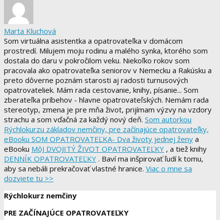
Marta Kluchová
Som virtuálna asistentka a opatrovateľka v domácom
prostredí. Milujem moju rodinu a malého synka, ktorého som
dostala do daru v pokročilom veku. Niekoľko rokov som
pracovala ako opatrovateľka seniorov v Nemecku a Rakúsku a
preto dôverne poznám starosti aj radosti turnusových
opatrovateliek. Mám rada cestovanie, knihy, písanie... Som
zberateľka príbehov - hlavne opatrovateľských. Nemám rada
stereotyp, zmena je pre mňa život, prijímam výzvy na vzdory
strachu a som vďačná za každý nový deň.
Som autorkou
Rýchlokurzu základov nemčiny, pre začínajúce opatrovateľky,
eBooku SOM OPATROVATEĽKA- Dva životy jednej ženy
a
eBooku
MôJ DVOJITÝ ŽIVOT OPATROVATEĽKY
, a tiež knihy
DENNÍK OPATROVATEĽKY
. Baví ma inšpirovať ľudí k tomu,
aby sa nebáli prekračovať vlastné hranice.
Viac o mne sa
dozviete tu >>
Rýchlokurz nemčiny
PRE ZAČÍNAJÚCE OPATROVATEĽKY