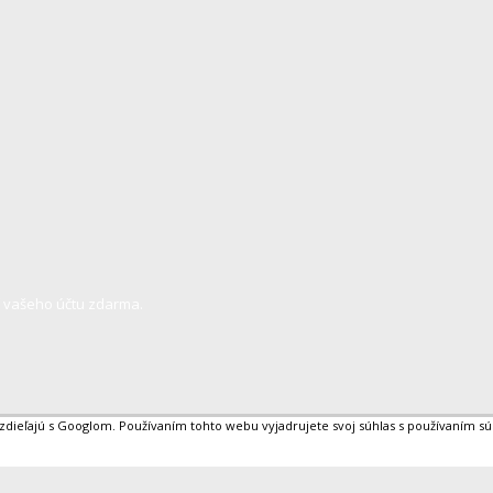
í vašeho účtu zdarma.
 zdieľajú s Googlom. Používaním tohto webu vyjadrujete svoj súhlas s používaním s