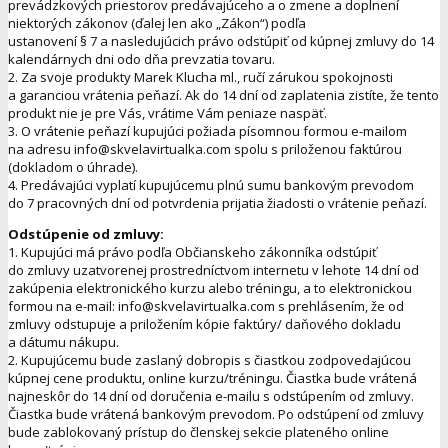
prevádzkových priestorov predávajúceho a o zmene a doplnení
niektorých zákonov (ďalej len ako „Zákon“) podľa
ustanovení § 7 a nasledujúcich právo odstúpiť od kúpnej zmluvy do 14
kalendárnych dni odo dňa prevzatia tovaru.
2. Za svoje produkty Marek Klucha ml., ručí zárukou spokojnosti
a garanciou vrátenia peňazí. Ak do 14 dní od zaplatenia zistíte, že tento
produkt nie je pre Vás, vrátime Vám peniaze naspäť.
3. O vrátenie peňazí kupujúci požiada písomnou formou e-mailom
na adresu info@skvelavirtualka.com spolu s priloženou faktúrou
(dokladom o úhrade).
4. Predávajúci vyplatí kupujúcemu plnú sumu bankovým prevodom
do 7 pracovných dní od potvrdenia prijatia žiadosti o vrátenie peňazí.
Odstúpenie od zmluvy:
1. Kupujúci má právo podľa Občianskeho zákonníka odstúpiť
do zmluvy uzatvorenej prostredníctvom internetu v lehote 14 dní od
zakúpenia elektronického kurzu alebo tréningu, a to elektronickou
formou na e-mail: info@skvelavirtualka.com s prehlásením, že od
zmluvy odstupuje a priložením kópie faktúry/ daňového dokladu
a dátumu nákupu.
2. Kupujúcemu bude zaslaný dobropis s čiastkou zodpovedajúcou
kúpnej cene produktu, online kurzu/tréningu. Čiastka bude vrátená
najneskôr do 14 dní od doručenia e-mailu s odstúpením od zmluvy.
Čiastka bude vrátená bankovým prevodom. Po odstúpení od zmluvy
bude zablokovaný prístup do členskej sekcie plateného online