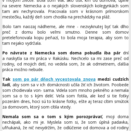
v mojom živote. Bola som viac ako tisíc km od domova, úplne
na severe Nemecka a o nejakých slovenských kolegynkách som
tam ani nechyrovala. Pracovala som v krásnom prímorskom
mestečku, každý deň som chodila na prechádzky na pláž.
Bolo tam naozaj nádherne, ale mne - nezvyknutej byť tak dlho
preč z domu bolo veľmi smutno. Denne som domov
pretelefonovala kopu peňazí, to bola moja terapia, aby som to
tam nejako vydržala.
Po návrate z Nemecka som doma pobudla iba pár
dní
a naskytla sa mi práca v Rakúsku. Nechcelo sa mi zase preč od
rodiny, od mojich detí, no vedela som, že ak odmietnem, ďalšia
práca možno nebude.
Tak
som po pár dňoch vycestovala znova
medzi cudzích
ľudí
, aby som sa v ich domácnosti učila žiť ich životom. Poobede
som chodievala von- sama. Videla som mnoho pekného a nemala
som sa o to s kým deliť. Veľa som fotila, ale keď si tie fotky
pozerám dnes, hoci sú to krásne fotky, ešte aj teraz cítim smútok
za domovom, ktorý som cítila vtedy.
Nemala som sa o tom s kým porozprávať
, moji doma
nechápali, ako mi je. Myslela som si, že som úplná padavka,
ufňukaná, že nič nevydržím, že odlúčenie od domova a od rodiny