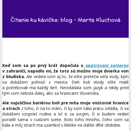
Čítanie ku kávičke: blog - Marta Kluchová
Keď som sa po prvý krát dopočula o
opatrovaní seniorov
v zahraničí, napadlo mi, že toto sú možno moje dvierka von
z bludiska.
Ale vedela som aj to, že ešte pretečie veľa vody, kým
sa dokážem pohnúť z miesta. Deti boli vtedy ešte malé
a potrebovali ma každý deň. Neovládala som jazyk a nikdy pred
tým som nebola ďalej, ako za hranicami Slovenska.
Ale najväčšou bariérou boli pre mňa moje vnútorné hranice
a strach
z toho, či na to mám, či by som takú prácu zvládla, či sa
dokážem vzoprieť rodine a ísť si za svojim, či si budem vedieť
poradiť sama v cudzom svete. Bolo toho mnoho, čoho som sa
bála a môj strach ma uzamkol v klietke na ďalšie dlhé obdobie.