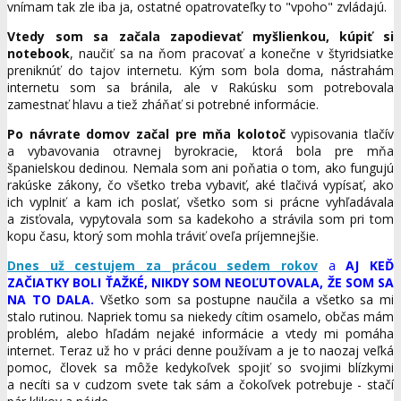
vnímam tak zle iba ja, ostatné opatrovateľky to "vpoho" zvládajú.
Vtedy som sa začala zapodievať myšlienkou, kúpiť si
notebook
, naučiť sa na ňom pracovať a konečne v štyridsiatke
preniknúť do tajov internetu. Kým som bola doma, nástrahám
internetu som sa bránila, ale v Rakúsku som potrebovala
zamestnať hlavu a tiež zháňať si potrebné informácie.
Po návrate domov začal pre mňa kolotoč
vypisovania tlačív
a vybavovania otravnej byrokracie, ktorá bola pre mňa
španielskou dedinou. Nemala som ani poňatia o tom, ako fungujú
rakúske zákony, čo všetko treba vybaviť, aké tlačivá vypísať, ako
ich vyplniť a kam ich poslať, všetko som si prácne vyhľadávala
a zisťovala, vypytovala som sa kadekoho a strávila som pri tom
kopu času, ktorý som mohla tráviť oveľa príjemnejšie.
Dnes už cestujem za prácou sedem rokov
a
AJ KEĎ
ZAČIATKY BOLI ŤAŽKÉ, NIKDY SOM NEOĽUTOVALA, ŽE SOM SA
NA TO DALA.
Všetko som sa postupne naučila a všetko sa mi
stalo rutinou. Napriek tomu sa niekedy cítim osamelo, občas mám
problém, alebo hľadám nejaké informácie a vtedy mi pomáha
internet. Teraz už ho v práci denne používam a je to naozaj veľká
pomoc, človek sa môže kedykoľvek spojiť so svojimi blízkymi
a necíti sa v cudzom svete tak sám a čokoľvek potrebuje - stačí