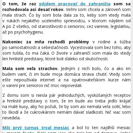
O tom, že raz
pôjdem pracovať do zahraničia
som sa
rozhodovala asi desať rokov.
Veľmi som chcela a zároveň som
mala strach. Čo by som bola dala za to, keby som vtedy mala
v rukách nejakého uceleného sprievodcu, v ktorom nájdem od
A po Z všetko, od starostlivosti o seniorov, cez varenie, legislatívu,
až po psychohygienu.
Nakoniec za mňa rozhodli problémy
v rodine a túžba
po samostatnosti a sebestačnosti. Vycestovala som bez toho, aby
som tušila, čo ma čaká. O živote v zahraničí som mala do vtedy
len hmlisté predstavy, ktoré boli ďaleko od skutočnosti.
Mala som veľa strachov.
Jedným z nich bolo, čo a ako im
budem variť, či im bude moja domáca strava chutiť. Vtedy som
ešte nepoužívala internet a na opatrovateľskom kurze nám
o varení pre seniorov nič moc nepovedali.
Z domu som si niesla pár jednoduchých, vyskúšaných receptov
a hmlisté predstavy o tom, že im bude asi treba jedlo krájať
na malé kusy, aby ho požuli, že by som asi nemala veľa soliť, lebo
to škodí a že cukrovkárom nemám dávať sladkosti. Nič viac som
nevedela.
Môj prvý turnus trval mesiac
a bol to ten najdhší mesiac