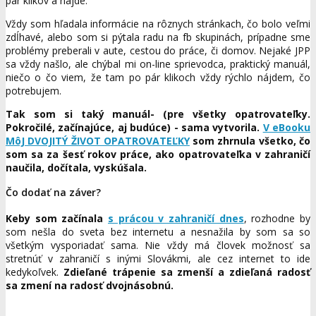
pár klikov a nájde.
Vždy som hľadala informácie na rôznych stránkach, čo bolo veľmi
zdĺhavé, alebo som si pýtala radu na fb skupinách, prípadne sme
problémy preberali v aute, cestou do práce, či domov. Nejaké JPP
sa vždy našlo, ale chýbal mi on-line sprievodca, praktický manuál,
niečo o čo viem, že tam po pár klikoch vždy rýchlo nájdem, čo
potrebujem.
Tak som si taký manuál- (pre všetky opatrovateľky.
Pokročilé, začínajúce, aj budúce) - sama vytvorila.
V eBooku
MôJ DVOJITÝ ŽIVOT OPATROVATEĽKY
som zhrnula všetko, čo
som sa za šesť rokov práce, ako opatrovateľka v zahraničí
naučila, dočítala, vyskúšala.
Čo dodať na záver?
Keby som začínala
s prácou v zahraničí dnes
, rozhodne by
som nešla do sveta bez internetu a nesnažila by som sa so
všetkým vysporiadať sama. Nie vždy má človek možnosť sa
stretnúť v zahraničí s inými Slovákmi, ale cez internet to ide
kedykoľvek.
Zdieľané trápenie sa zmenší a zdieľaná radosť
sa zmení na radosť dvojnásobnú.