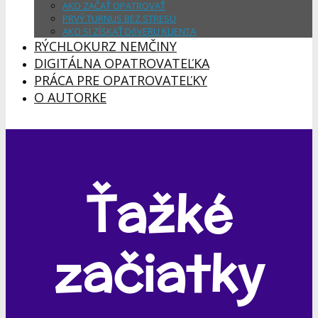
AKO ZAČAŤ OPATROVAŤ
PRVÝ TURNUS BEZ STRESU
AKO SI ZÍSKAŤ DôVERU KLIENTA
RÝCHLOKURZ NEMČINY
DIGITÁLNA OPATROVATEĽKA
PRÁCA PRE OPATROVATEĽKY
O AUTORKE
Ťažké
začiatky