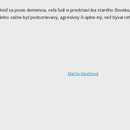
eď sa povie demencia, veľa ľudí si predstaví iba starého človeka,
bo začne byť podozrievavý, agresívny či úplne iný, než býval celý
Marta Kluchová