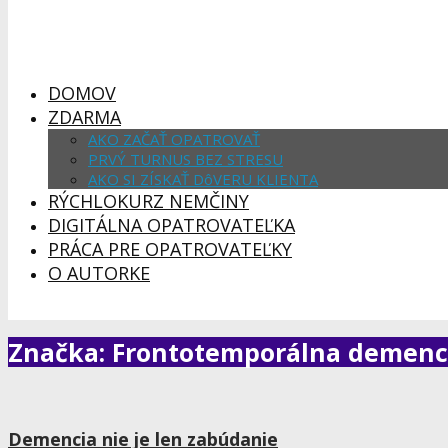
DOMOV
ZDARMA
AKO ZAČAŤ OPATROVAŤ
PRVÝ TURNUS BEZ STRESU
AKO SI ZÍSKAŤ DôVERU KLIENTA
RÝCHLOKURZ NEMČINY
DIGITÁLNA OPATROVATEĽKA
PRÁCA PRE OPATROVATEĽKY
O AUTORKE
Značka: Frontotemporálna demenc
Demencia nie je len zabúdanie