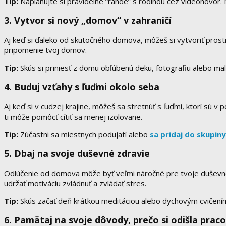
Tip:
Naplánujte si pravidelné “rande” s rodinou cez videohovor. 
3. Vytvor si nový „domov“ v zahraničí
Aj keď si ďaleko od skutočného domova, môžeš si vytvoriť prostre
pripomenie tvoj domov.
Tip:
Skús si priniesť z domu obľúbenú deku, fotografiu alebo malú 
4. Buduj vzťahy s ľuďmi okolo seba
Aj keď si v cudzej krajine, môžeš sa stretnúť s ľuďmi, ktorí sú v
ti môže pomôcť cítiť sa menej izolovane.
Tip:
Zúčastni sa miestnych podujatí alebo
sa pridaj do skupin
5. Dbaj na svoje duševné zdravie
Odlúčenie od domova môže byť veľmi náročné pre tvoje duševné zd
udržať motiváciu zvládnuť a zvládať stres.
Tip:
Skús začať deň krátkou meditáciou alebo dychovým cvičením,
6. Pamätaj na svoje dôvody
, prečo si odišla prac