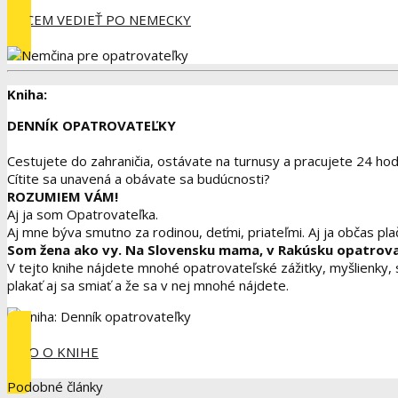
CHCEM VEDIEŤ PO NEMECKY
Kniha:
DENNÍK OPATROVATEĽKY
Cestujete do zahraničia, ostávate na turnusy a pracujete 24 ho
Cítite sa unavená a obávate sa budúcnosti?
ROZUMIEM VÁM!
Aj ja som Opatrovateľka.
Aj mne býva smutno za rodinou, deťmi, priateľmi. Aj ja občas pl
Som žena ako vy. Na Slovensku mama, v Rakúsku opatrovate
V tejto knihe nájdete mnohé opatrovateľské zážitky, myšlienky,
plakať aj sa smiať a že sa v nej mnohé nájdete.
INFO O KNIHE
Podobné články