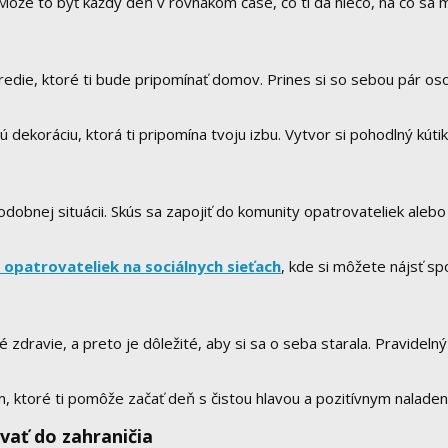
Môže to byť každý deň v rovnakom čase, čo ti dá niečo, na čo sa m
die, ktoré ti bude pripomínať domov. Prines si so sebou pár osobn
dekoráciu, ktorá ti pripomína tvoju izbu. Vytvor si pohodlný kútik,
 podobnej situácii. Skús sa zapojiť do komunity opatrovateliek aleb
y opatrovateliek na sociálnych sieťach
, kde si môžete nájsť sp
ravie, a preto je dôležité, aby si sa o seba starala. Pravidelný 
 ktoré ti pomôže začať deň s čistou hlavou a pozitívnym naladen
ovať do zahraničia