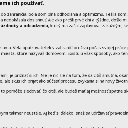
ame ich používať.
do zahraničia, bola som plná odhodlania a optimizmu. Tešila som
a nedokázala dosiahnuť. Ale ako prešli prvé dni a týždne, došlo 
rázdnoty a odcudzenia
, ktorý ma začal zaplavovať zakaždým, 
si sama. Veľa opatrovateliek v zahraničí prežíva počas svojej prá
 od miesta, ktoré nazývaš domovom. Existujú však spôsoby, ako ten
, je priznať si ich. Nie je nič zlé na tom, že sa cítiš smutná, o
ale skús ich prijať ako súčasť procesu zvykania si na nový životný
i to pomôže sledovať, čo cítiš, ale budeš mať aj možnosť spätne s
mi takmer neustále. Aj keď si ďaleko, snaž sa udržiavať pravidel