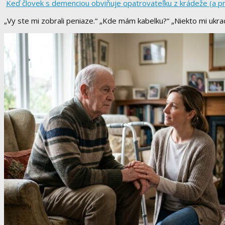
Keď človek s demenciou obviňuje opatrovateľku z krádeže (a pr
„Vy ste mi zobrali peniaze.“ „Kde mám kabelku?“ „Niekto mi ukra