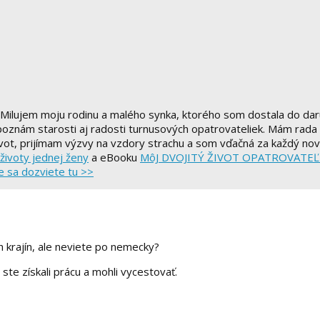
 Milujem moju rodinu a malého synka, ktorého som dostala do dar
nám starosti aj radosti turnusových opatrovateliek. Mám rada ce
ot, prijímam výzvy na vzdory strachu a som vďačná za každý no
ivoty jednej ženy
a eBooku
MôJ DVOJITÝ ŽIVOT OPATROVATE
e sa dozviete tu >>
 krajín, ale neviete po nemecky?
te získali prácu a mohli vycestovať.