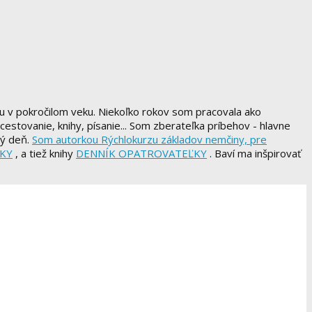
u v pokročilom veku. Niekoľko rokov som pracovala ako
stovanie, knihy, písanie... Som zberateľka príbehov - hlavne
vý deň.
Som autorkou Rýchlokurzu základov nemčiny, pre
ĽKY
, a tiež knihy
DENNÍK OPATROVATEĽKY
. Baví ma inšpirovať