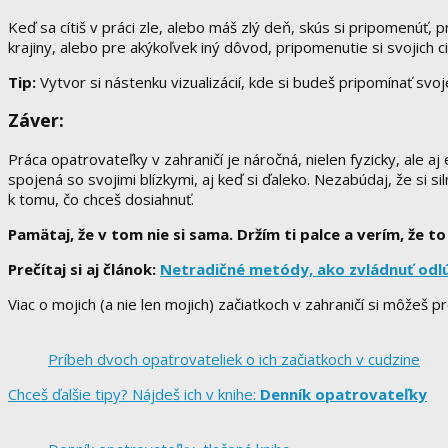
Keď sa cítiš v práci zle, alebo máš zlý deň, skús si pripomenúť, 
krajiny, alebo pre akýkoľvek iný dôvod, pripomenutie si svojich c
Tip:
Vytvor si nástenku vizualizácií, kde si budeš pripomínať svoj
Záver:
Práca opatrovateľky v zahraničí je náročná, nielen fyzicky, ale a
spojená so svojimi blízkymi, aj keď si ďaleko. Nezabúdaj, že si sil
k tomu, čo chceš dosiahnuť.
Pamätaj, že v tom nie si sama. Držím ti palce a verím, že to
Prečítaj si aj článok:
Netradičné metódy, ako zvládnuť odlúč
Viac o mojich (a nie len mojich) začiatkoch v zahraničí si môžeš p
Príbeh dvoch opatrovateliek o ich začiatkoch v cudzine
Chceš ďalšie tipy? Nájdeš ich v knihe:
Denník opatrovateľky