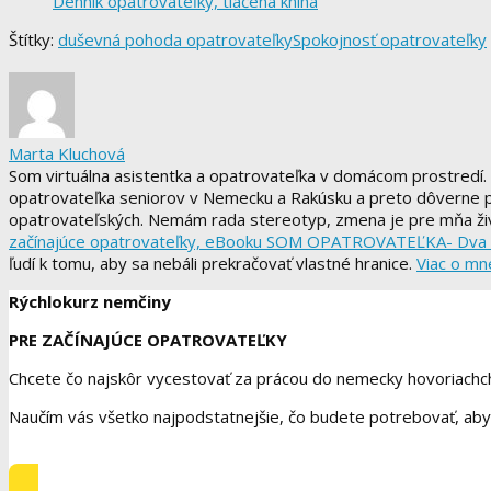
Denník opatrovateľky, tlačená kniha
Štítky:
duševná pohoda opatrovateľky
Spokojnosť opatrovateľky
Marta Kluchová
Som virtuálna asistentka a opatrovateľka v domácom prostredí.
opatrovateľka seniorov v Nemecku a Rakúsku a preto dôverne poz
opatrovateľských. Nemám rada stereotyp, zmena je pre mňa živ
začínajúce opatrovateľky, eBooku SOM OPATROVATEĽKA- Dva ž
ľudí k tomu, aby sa nebáli prekračovať vlastné hranice.
Viac o mn
Rýchlokurz nemčiny
PRE ZAČÍNAJÚCE OPATROVATEĽKY
Chcete čo najskôr vycestovať za prácou do nemecky hovoriachch
Naučím vás všetko najpodstatnejšie, čo budete potrebovať, aby s