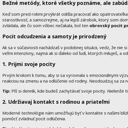
Bežné metódy, ktoré všetky poznáme, ale zabúd
Keď som pred rokmi prvýkrát odišla pracovať ako opatrovateľka 
starostlivosť, a samozrejme, aj na lepší zárobok, ktorý som dom
zvládala, ale čo som vôbec nečakala, bol ten
obrovský pocit p
Pocit odcudzenia a samoty je prirodzen
ý
Ak sa v súčasnosti nachádzaš v podobnej situácii, vedz, že nie 
veľmi intenzívny, najmä ak si ďaleko od ľudí, ktorých miluješ, a
1. Prijmi svoje pocity
Prvým krokom k tomu, aby si sa vyrovnala s emocionálnymi výzvami
reakciou na zmenu a na odlúčenie od rodiny. Neodsudzuj sa za ne, 
Tip:
Píš si denník, kde budeš zachytávať svoje pocity. Nielenže t
2. Udržiavaj kontakt s rodinou a priateľmi
Moderné technológie nám umožňujú byť v kontakte s našimi blízky
pomôcť zvládnuť pocit odlúčenia.