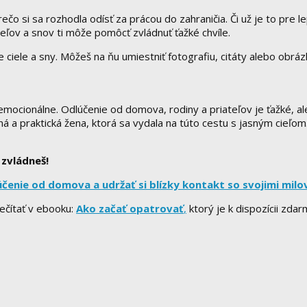
prečo si sa rozhodla odísť za prácou do zahraničia. Či už je to pre
ieľov a snov ti môže pomôcť zvládnuť ťažké chvíle.
e ciele a sny. Môžeš na ňu umiestniť fotografiu, citáty alebo obráz
j emocionálne. Odlúčenie od domova, rodiny a priateľov je ťažké, al
ná a praktická žena, ktorá sa vydala na túto cestu s jasným cieľom. 
 zvládneš!
enie od domova a udržať si blízky kontakt so svojimi milova
rečítať v ebooku:
Ako začať opatrovať
,
ktorý je k dispozícii zdar