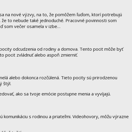
 sa na nové výzvy, na to, že pomôžem ľuďom, ktorí potrebujú
mi, že to nebude také jednoduché. Pracovné povinnosti som
keď som večer osamela v izbe…
ce pocity odcudzenia od rodiny a domova. Tento pocit môže byť
to pocit zvládnuť alebo aspoň zmierniť.
samelá alebo dokonca rozčúlená. Tieto pocity sú prirodzenou
 štýl.
ledovať, ako sa tvoje emócie postupne menia a vyvíjajú.
nú komunikáciu s rodinou a priateľmi. Videohovory, môžu výrazne