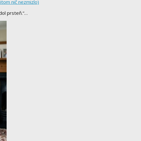
itom nič nezmizlo)
dol prsteň.“…