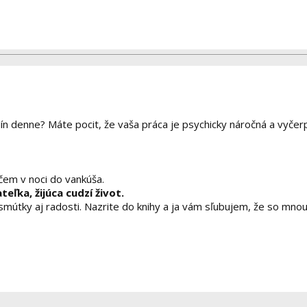
dín denne? Máte pocit, že vaša práca je psychicky náročná a vyčer
ačem v noci do vankúša.
ľka, žijúca cudzí život.
 smútky aj radosti. Nazrite do knihy a ja vám sľubujem, že so mno