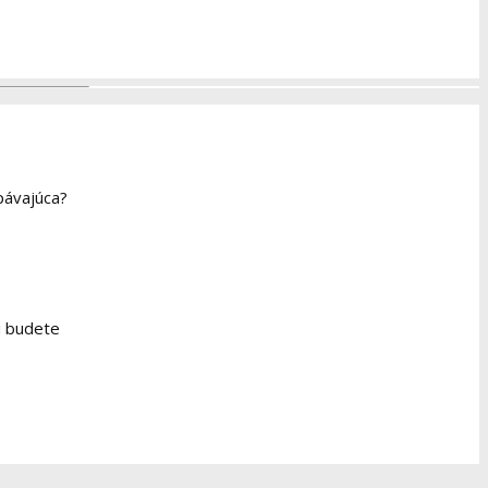
pávajúca?
u budete