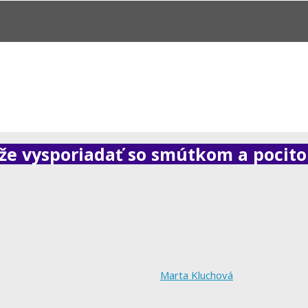
ôže vysporiadať so smútkom a pocit
Marta Kluchová