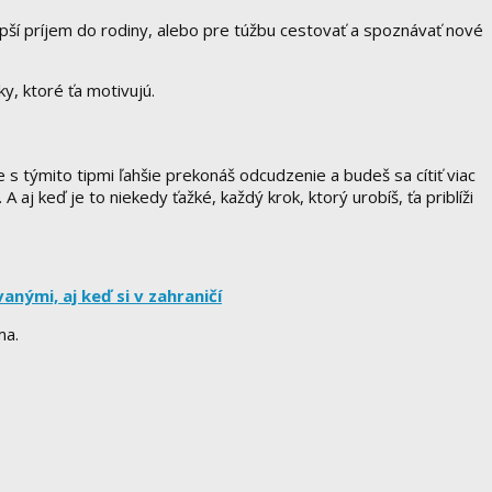
 lepší príjem do rodiny, alebo pre túžbu cestovať a spoznávať nové
ky, ktoré ťa motivujú.
e s týmito tipmi ľahšie prekonáš odcudzenie a budeš sa cítiť viac
A aj keď je to niekedy ťažké, každý krok, ktorý urobíš, ťa priblíži
nými, aj keď si v zahraničí
ma.