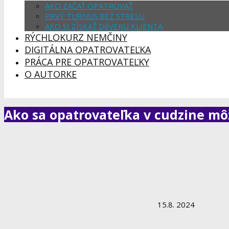
AKO ZAČAŤ OPATROVAŤ
PRVÝ TURNUS BEZ STRESU
AKO SI ZÍSKAŤ DôVERU KLIENTA
RÝCHLOKURZ NEMČINY
DIGITÁLNA OPATROVATEĽKA
PRÁCA PRE OPATROVATEĽKY
O AUTORKE
Ako sa opatrovateľka v cudzine m
15.8. 2024