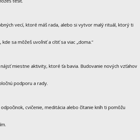
ôžeš tešiť.
ých vecí, ktoré máš rada, alebo si vytvor malý rituál, ktorý ti
 kde sa môžeš uvoľniť a cítiť sa viac „doma.“
o nájsť miestne aktivity, ktoré ťa bavia. Budovanie nových vzťahov
oločnú podporu a rady.
odpočinok, cvičenie, meditácia alebo čítanie kníh ti pomôžu
ím.