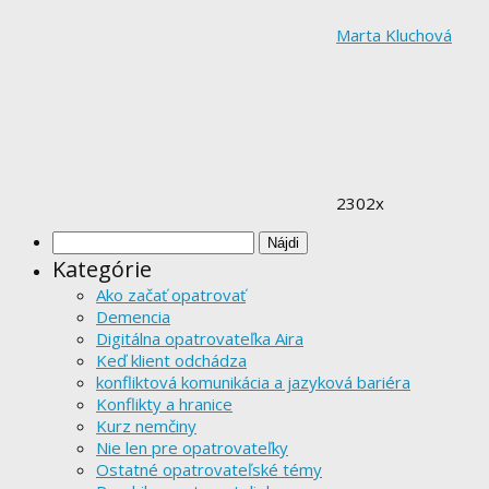
Marta Kluchová
2302x
Hľadať:
Kategórie
Ako začať opatrovať
Demencia
Digitálna opatrovateľka Aira
Keď klient odchádza
konfliktová komunikácia a jazyková bariéra
Konflikty a hranice
Kurz nemčiny
Nie len pre opatrovateľky
Ostatné opatrovateľské témy