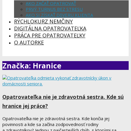
AKO ZAČAŤ OPATROVAŤ
PRVÝ TURNUS BEZ STRESU
AKO SI ZÍSKAŤ DôVERU KLIENTA
RÝCHLOKURZ NEMČINY
DIGITÁLNA OPATROVATEĽKA
PRÁCA PRE OPATROVATEĽKY
O AUTORKE
Značka: Hranice
Opatrovateľka nie je zdravotná sestra. Kde sú
hranice jej práce?
Opatrovateľka nie je zdravotná sestra. Kde končia jej
povinnosti a kde sa začína zodpovednosť rodiny
a zdravotníkov? Jednou z najčastejších chýb, s ktorými sa