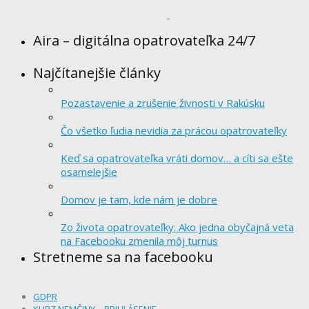
Aira – digitálna opatrovateľka 24/7
Najčítanejšie články
Pozastavenie a zrušenie živnosti v Rakúsku
Čo všetko ľudia nevidia za prácou opatrovateľky
Keď sa opatrovateľka vráti domov… a cíti sa ešte
osamelejšie
Domov je tam, kde nám je dobre
Zo života opatrovateľky: Ako jedna obyčajná veta
na Facebooku zmenila môj turnus
Stretneme sa na facebooku
GDPR
KURZ NEMČINY – PRIHLÁSENIE