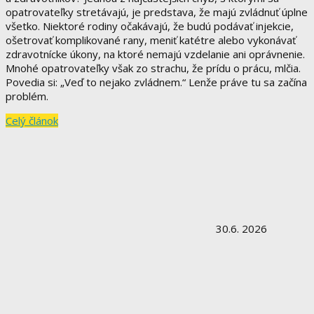
opatrovateľky stretávajú, je predstava, že majú zvládnuť úplne
všetko. Niektoré rodiny očakávajú, že budú podávať injekcie,
ošetrovať komplikované rany, meniť katétre alebo vykonávať
zdravotnícke úkony, na ktoré nemajú vzdelanie ani oprávnenie.
Mnohé opatrovateľky však zo strachu, že prídu o prácu, mlčia.
Povedia si: „Veď to nejako zvládnem.“ Lenže práve tu sa začína
problém.
Celý článok
30.6. 2026