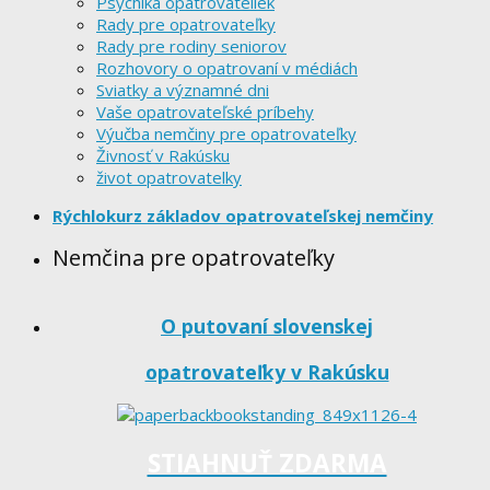
Psychika opatrovateliek
Rady pre opatrovateľky
Rady pre rodiny seniorov
Rozhovory o opatrovaní v médiách
Sviatky a významné dni
Vaše opatrovateľské príbehy
Výučba nemčiny pre opatrovateľky
Živnosť v Rakúsku
život opatrovatelky
Rýchlokurz základov opatrovateľskej nemčiny
Nemčina pre opatrovateľky
O putovaní slovenskej
opatrovateľky v Rakúsku
STIAHNUŤ ZDARMA