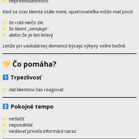
nepredvídateľnosť
Keď sa stav klienta stále mení, opatrovateľka môže mať pocit:
že robí niečo zle
že klient „simuluje“
alebo že je len lenivý
Lenže pri vaskulárnej demencii bývajú výkyvy veľmi bežné.
Čo pomáha?
Trpezlivosť
dať klientovi čas reagovať
Pokojné tempo
netlačiť
neponáhľať
nedávať priveľa informácií naraz