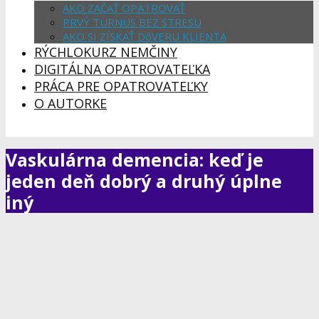
AKO ZAČAŤ OPATROVAŤ
PRVÝ TURNUS BEZ STRESU
AKO SI ZÍSKAŤ DôVERU KLIENTA
RÝCHLOKURZ NEMČINY
DIGITÁLNA OPATROVATEĽKA
PRÁCA PRE OPATROVATEĽKY
O AUTORKE
Vaskulárna demencia: keď je
jeden deň dobrý a druhý úplne
iný