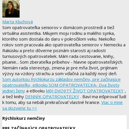
Marta Kluchová
Som opatrovateľka seniorov v domácom prostredí a tiež
virtuálna asistentka. Milujem moju rodinu a malého synka,
ktorého som dostala do daru v pokročilom veku. Niekoľko
rokov som pracovala ako opatrovateľka seniorov v Nemecku a
Rakúsku a preto dôverne poznám starosti aj radosti
turnusových opatrovateliek. Mám rada cestovanie, knihy,
písanie... Som zberateľka príbehov - hlavne opatrovateľských.
Nemám rada stereotyp, zmena je pre mňa život, prijímam
výzvy na vzdory strachu a som vďačná za každý nový deň.
Som autorkou Rýchlokurzu základov nemčiny, pre začínajúce
opatrovateľky, eBooku SOM OPATROVATEĽKA- Dva životy
jednej ženy
a eBooku
MôJ DVOJITÝ ŽIVOT OPATROVATEĽKY
,
a tiež knihy
DENNÍK OPATROVATEĽKY
. Baví ma inšpirovať ľudí
k tomu, aby sa nebáli prekračovať vlastné hranice.
Viac o mne
sa dozviete tu >>
Rýchlokurz nemčiny
PRE ZAČÍNAJÚCE OPATROVATEĽKY