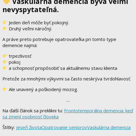
Vaskulárna demencia býva veľmi
nevyspytateľná.
Jeden deň môže byť pokojný.
Druhý veľmi náročný.
A práve preto potrebuje opatrovateľka pri tomto type
demencie najmä:
trpezlivosť
pokoj
a schopnosť prispôsobiť sa aktuálnemu stavu klienta
Pretože za mnohými výkyvmi sa často neskrýva tvrdohlavosť.
Ale unavený a poškodený mozog.
…
Na ďalší článok sa preklikni tu:
Frontotemporálna demencia: keď
sa zmení osobnosť človeka
Štítky:
jeseň života
Opatrovanie seniorov
Vaskulárna demencia