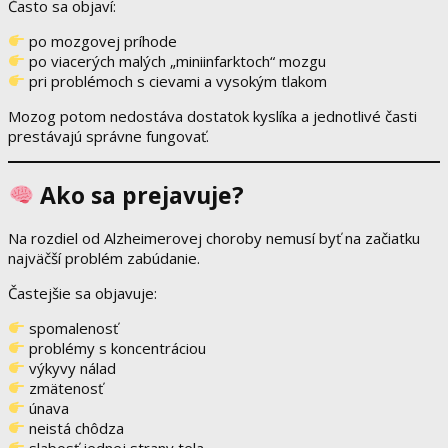
Často sa objaví:
po mozgovej príhode
po viacerých malých „miniinfarktoch“ mozgu
pri problémoch s cievami a vysokým tlakom
Mozog potom nedostáva dostatok kyslíka a jednotlivé časti
prestávajú správne fungovať.
Ako sa prejavuje?
Na rozdiel od Alzheimerovej choroby nemusí byť na začiatku
najväčší problém zabúdanie.
Častejšie sa objavuje:
spomalenosť
problémy s koncentráciou
výkyvy nálad
zmätenosť
únava
neistá chôdza
slabosť jednej strany tela