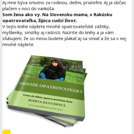
Aj mne býva smutno za rodinou, deťmi, priateľmi. Aj ja občas
plačem v noci do vankúša.
Som žena ako vy. Na Slovensku mama, v Rakúsku
opatrovateľka, žijúca cudzí život.
V tejto knihe nájdete mnohé opatrovateľské zážitky,
myšlienky, smútky aj radosti. Nazrite do knihy a ja vám
sľubujem, že so mnou budete plakať aj sa smiať a že sa v nej
mnohé nájdete.