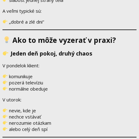
A veľmi typické sú:
„dobré a zlé dni“
Ako to môže vyzerať v praxi?
Jeden deň pokoj, druhý chaos
V pondelok klient:
komunikuje
pozerá televíziu
normálne obeduje
V utorok:
nevie, kde je
nechce vstávať
nerozumie otázkam
alebo celý deň spí