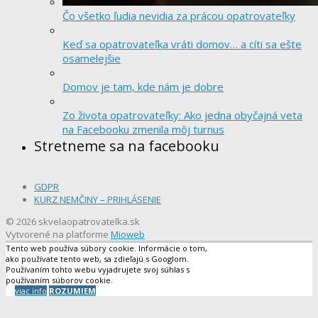
Čo všetko ľudia nevidia za prácou opatrovateľky
Keď sa opatrovateľka vráti domov… a cíti sa ešte
osamelejšie
Domov je tam, kde nám je dobre
Zo života opatrovateľky: Ako jedna obyčajná veta
na Facebooku zmenila môj turnus
Stretneme sa na facebooku
GDPR
KURZ NEMČINY – PRIHLÁSENIE
© 2026 skvelaopatrovatelka.sk
Vytvorené na platforme
Mioweb
Tento web používa súbory cookie. Informácie o tom,
ako používate tento web, sa zdieľajú s Googlom.
Používaním tohto webu vyjadrujete svoj súhlas s
používaním súborov cookie.
viac info
ROZUMIEM