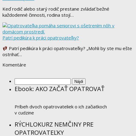
Keď rodič alebo starý rodič prestane zvládať bežné
každodenné činnosti, rodina stojí…
Patrí pedikúra k práci opatrovateľky?
Patrí pedikúra k práci opatrovateľky? „Mohli by ste mu ešte
ostrihať…
Komentáre
Hľadať:
Ebook: AKO ZAČAŤ OPATROVAŤ
Príbeh dvoch opatrovateliek o ich začiatkoch
v cudzine
RÝCHLOKURZ NEMČINY PRE
OPATROVATEĽKY