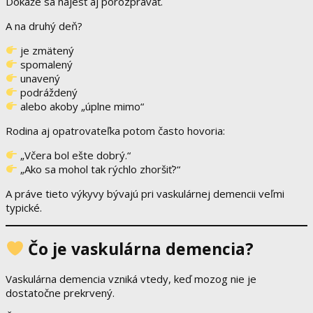
Dokáže sa najesť aj porozprávať.
A na druhý deň?
je zmätený
spomalený
unavený
podráždený
alebo akoby „úplne mimo“
Rodina aj opatrovateľka potom často hovoria:
„Včera bol ešte dobrý.“
„Ako sa mohol tak rýchlo zhoršiť?“
A práve tieto výkyvy bývajú pri vaskulárnej demencii veľmi
typické.
Čo je vaskulárna demencia?
Vaskulárna demencia vzniká vtedy, keď mozog nie je
dostatočne prekrvený.