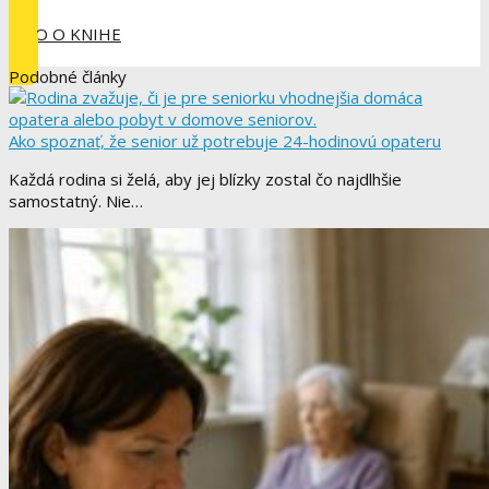
INFO O KNIHE
Podobné články
Ako spoznať, že senior už potrebuje 24-hodinovú opateru
Každá rodina si želá, aby jej blízky zostal čo najdlhšie
samostatný. Nie…